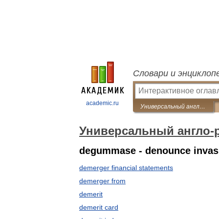
Словари и энциклоп
academic.ru
Универсальный англо-русский словарь
Универсальный англо-
degummase - denounce invas
demerger financial statements
demerger from
demerit
demerit card