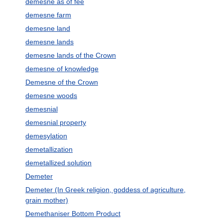
demesne as of fee
demesne farm
demesne land
demesne lands
demesne lands of the Crown
demesne of knowledge
Demesne of the Crown
demesne woods
demesnial
demesnial property
demesylation
demetallization
demetallized solution
Demeter
Demeter (In Greek religion, goddess of agriculture,
grain mother)
Demethaniser Bottom Product