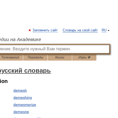
Запомнить сайт
Словарь на свой сайт
RU
едии на Академике
Толкования
Переводы
Книги
Игры ⚽
русский словарь
ion
demesh
demeshing
demesmerize
demesne