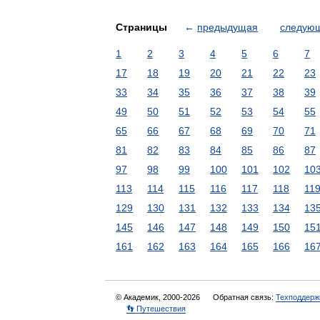
Страницы
←
предыдущая
следую
1
2
3
4
5
6
7
17
18
19
20
21
22
23
33
34
35
36
37
38
39
49
50
51
52
53
54
55
65
66
67
68
69
70
71
81
82
83
84
85
86
87
97
98
99
100
101
102
10
113
114
115
116
117
118
11
129
130
131
132
133
134
13
145
146
147
148
149
150
15
161
162
163
164
165
166
16
© Академик, 2000-2026
Обратная связь:
Техподдерж
👣 Путешествия