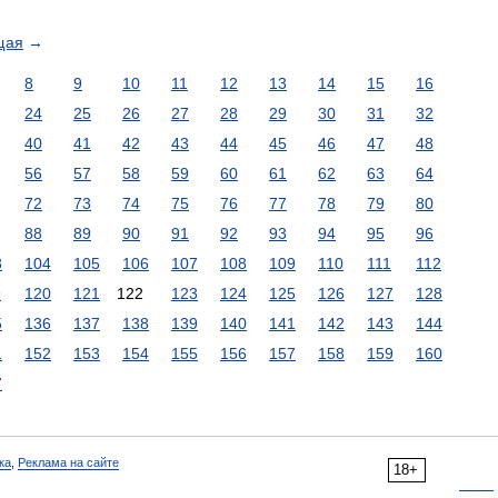
щая
→
8
9
10
11
12
13
14
15
16
24
25
26
27
28
29
30
31
32
40
41
42
43
44
45
46
47
48
56
57
58
59
60
61
62
63
64
72
73
74
75
76
77
78
79
80
88
89
90
91
92
93
94
95
96
3
104
105
106
107
108
109
110
111
112
9
120
121
122
123
124
125
126
127
128
5
136
137
138
139
140
141
142
143
144
1
152
153
154
155
156
157
158
159
160
7
ка
,
Реклама на сайте
18+